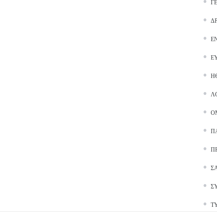
Γ
Δ
Ε
Ε
Ή
Λ
Ο
Π
Π
Σ
Σ
Τ