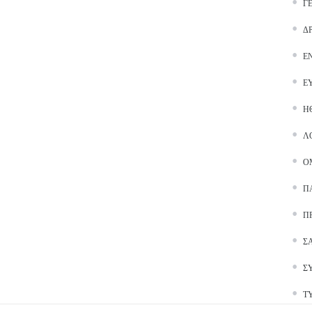
Γ
Δ
Ε
Ε
Ή
Λ
Ο
Π
Π
Σ
Σ
Τ