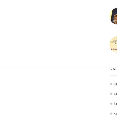
ΚΑΤ
L
Α
Α
Α