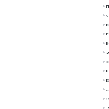
Γ
Δ
Ε
Ε
Ή
Λ
Ο
Π
Π
Σ
Σ
Τ