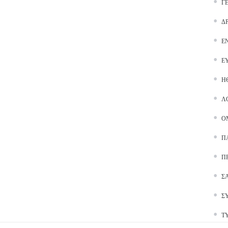
Γ
Δ
Ε
Ε
Ή
Λ
Ο
Π
Π
Σ
Σ
Τ