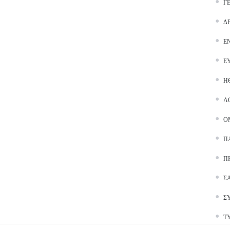
Γ
Δ
Ε
Ε
Ή
Λ
Ο
Π
Π
Σ
Σ
Τ