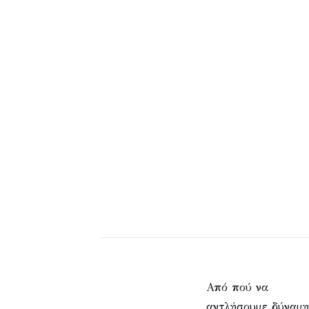
Από πού να
αντλήσουμε δύναμη