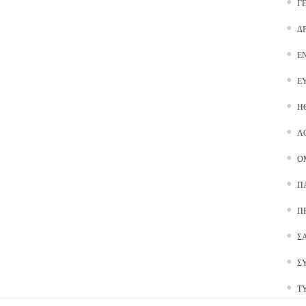
Γ
Δ
Ε
Ε
Ή
Λ
Ο
Π
Π
Σ
Σ
Τ