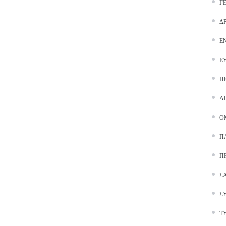
Γ
Δ
Ε
Ε
Ή
Λ
Ο
Π
Π
Σ
Σ
Τ