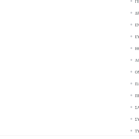
Γ
Δ
Ε
Ε
Ή
Λ
Ο
Π
Π
Σ
Σ
Τ