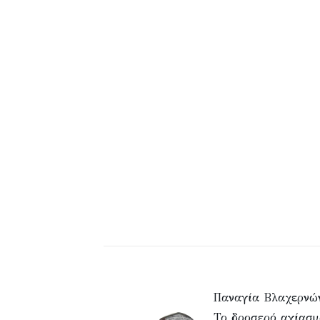
Παναγία Βλαχερνώ
Το δροσερό αγίασ