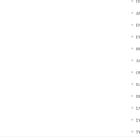
Γ
Δ
Ε
Ε
Ή
Λ
Ο
Π
Π
Σ
Σ
Τ