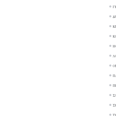
Γ
Δ
Ε
Ε
Ή
Λ
Ο
Π
Π
Σ
Σ
Τ