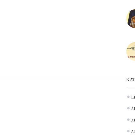
ΚΑΤ
L
Α
Α
Α