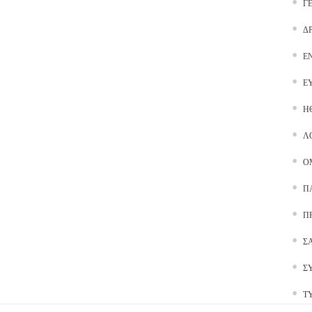
Γ
Δ
Ε
Ε
Ή
Λ
Ο
Π
Π
Σ
Σ
Τ