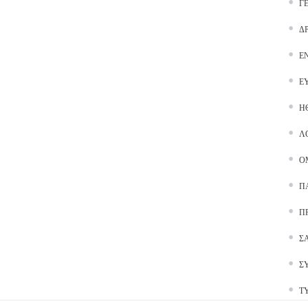
Γ
Δ
Ε
Ε
Ή
Λ
Ο
Π
Π
Σ
Σ
Τ