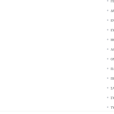
Γ
Δ
Ε
Ε
Ή
Λ
Ο
Π
Π
Σ
Σ
Τ