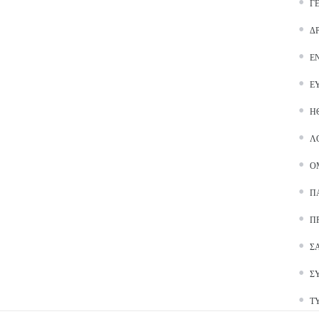
Γ
Δ
Ε
Ε
Ή
Λ
Ο
Π
Π
Σ
Σ
Τ