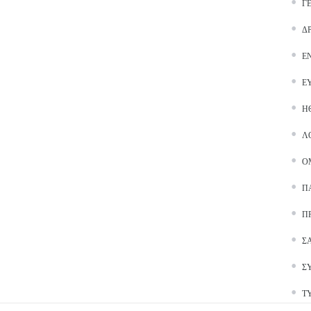
Γ
Δ
Ε
Ε
Ή
Λ
Ο
Π
Π
Σ
Σ
Τ