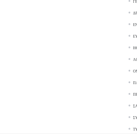
Γ
Δ
Ε
Ε
Ή
Λ
Ο
Π
Π
Σ
Σ
Τ