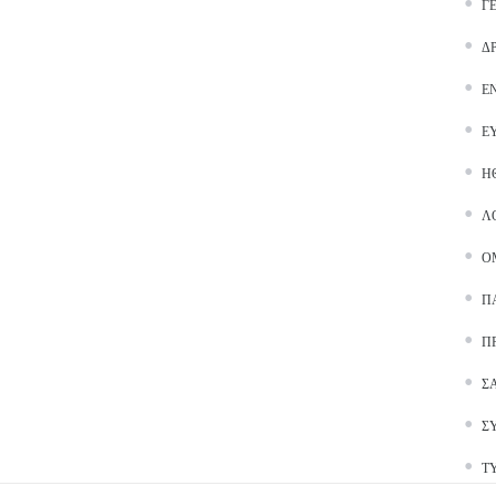
Γ
Δ
Ε
Ε
Ή
Λ
Ο
Π
Π
Σ
Σ
Τ