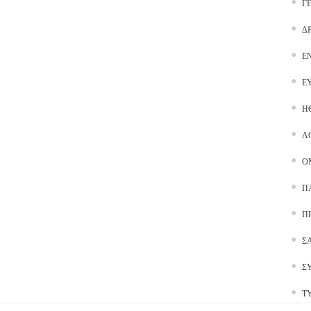
Γ
Δ
Ε
Ε
Ή
Λ
Ο
Π
Π
Σ
Σ
Τ