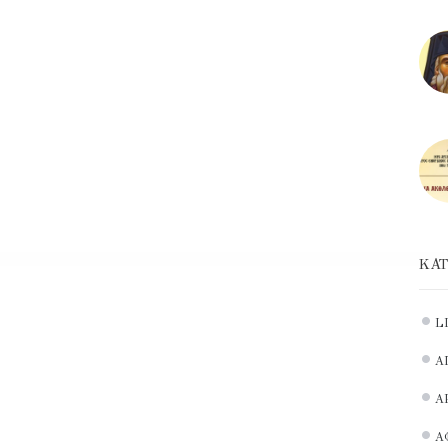
ΚΑΤ
L
Α
Α
Α