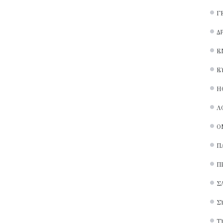
Γ
Δ
Ε
Ε
Ή
Λ
Ο
Π
Π
Σ
Σ
Τ