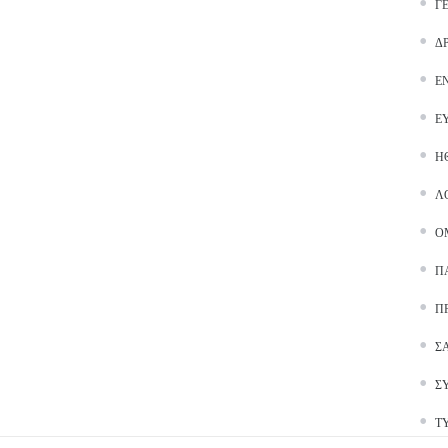
Γ
Δ
Ε
Ε
Ή
Λ
Ο
Π
Π
Σ
Σ
Τ