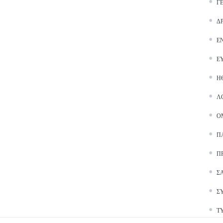
Γ
Δ
Ε
Ε
Ή
Λ
Ο
Π
Π
Σ
Σ
Τ