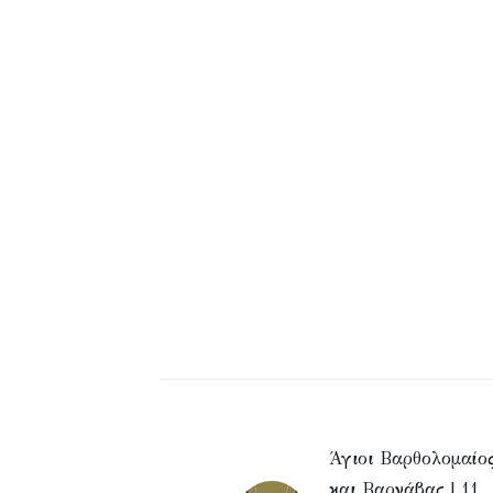
Άγιοι Βαρθολομαίο
και Βαρνάβας | 11