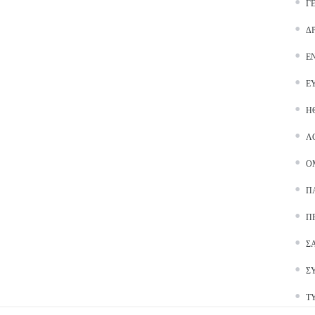
Γ
Δ
Ε
Ε
Ή
Λ
Ο
Π
Π
Σ
Σ
Τ