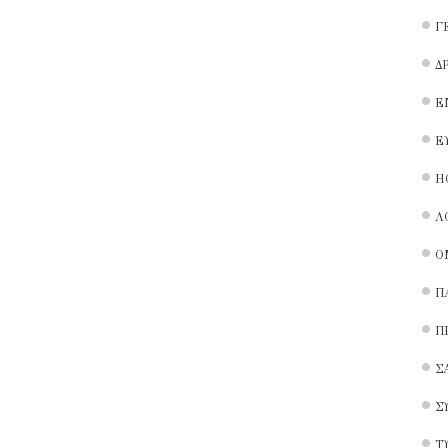
Γ
Δ
Ε
Ε
Ή
Λ
Ο
Π
Π
Σ
Σ
Τ