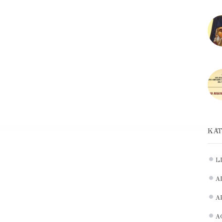
ΚΑΤ
L
Α
Α
Α