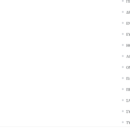
Γ
Δ
Ε
Ε
Ή
Λ
Ο
Π
Π
Σ
Σ
Τ