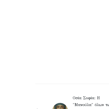
Οσία Σοφία: Η
"Μανούλα" όλων τ