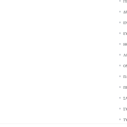
Γ
Δ
Ε
Ε
Ή
Λ
Ο
Π
Π
Σ
Σ
Τ