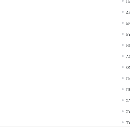
Γ
Δ
Ε
Ε
Ή
Λ
Ο
Π
Π
Σ
Σ
Τ