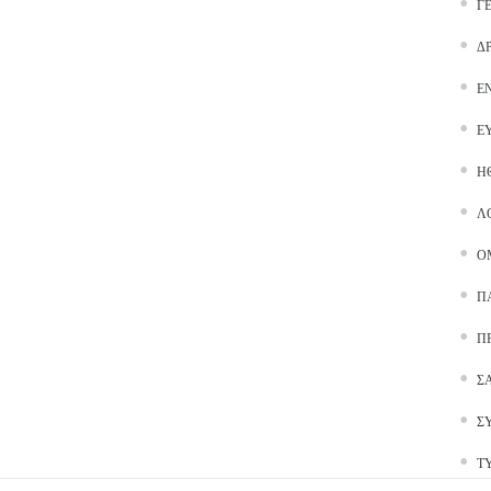
Γ
Δ
Ε
Ε
Ή
Λ
Ο
Π
Π
Σ
Σ
Τ