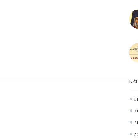
ΚΑΤ
L
Α
Α
Α