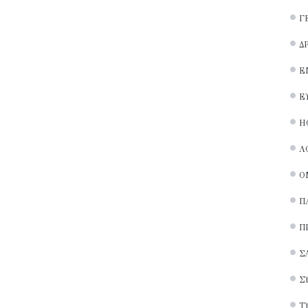
Γ
Δ
Ε
Ε
Ή
Λ
Ο
Π
Π
Σ
Σ
Τ