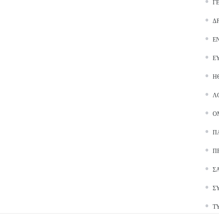
Γ
Δ
Ε
Ε
Ή
Λ
Ο
Π
Π
Σ
Σ
Τ