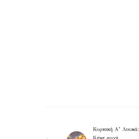
Κυριακή Α’ Λουκά:
Κάνε αρχή