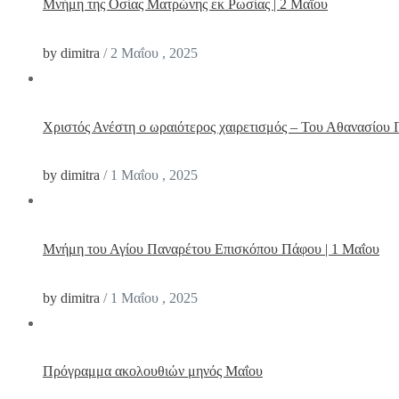
Μνήμη της Οσίας Ματρώνης εκ Ρωσίας | 2 Μαΐου
by dimitra
/
2 Μαΐου , 2025
Χριστός Ανέστη ο ωραιότερος χαιρετισμός – Του Αθανασίου Γ
by dimitra
/
1 Μαΐου , 2025
Μνήμη του Αγίου Παναρέτου Επισκόπου Πάφου | 1 Μαΐου
by dimitra
/
1 Μαΐου , 2025
Πρόγραμμα ακολουθιών μηνός Μαΐου