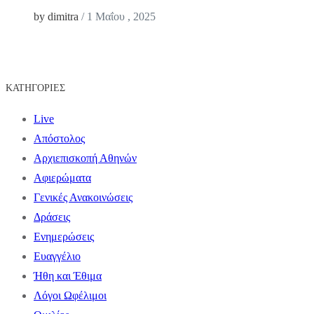
by dimitra
/
1 Μαΐου , 2025
ΚΑΤΗΓΟΡΊΕΣ
Live
Απόστολος
Αρχιεπισκοπή Αθηνών
Αφιερώματα
Γενικές Ανακοινώσεις
Δράσεις
Ενημερώσεις
Ευαγγέλιο
Ήθη και Έθιμα
Λόγοι Ωφέλιμοι