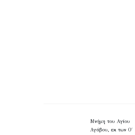
Μνήμη του Αγίου
Αγάβου, εκ των Ο΄