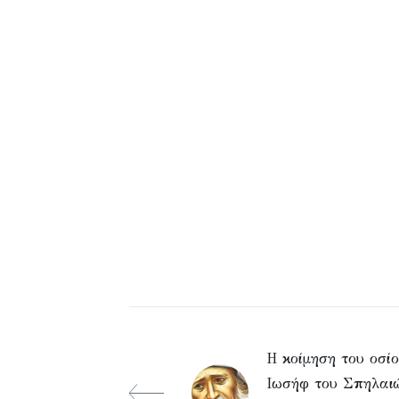
Η κοίμηση του οσί
Ιωσήφ του Σπηλαι