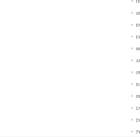
Γ
Δ
Ε
Ε
Ή
Λ
Ο
Π
Π
Σ
Σ
Τ