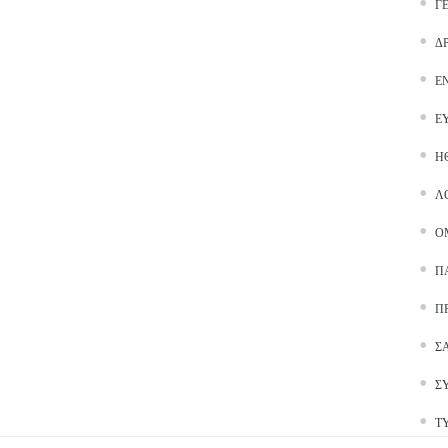
Γ
Δ
Ε
Ε
Ή
Λ
Ο
Π
Π
Σ
Σ
Τ