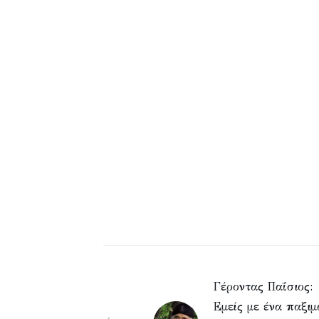
Γέροντας Παΐσιος:
Εμείς με ένα παξιμ