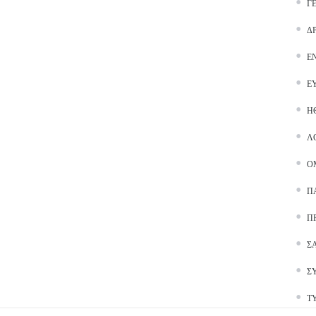
Γ
Δ
Ε
Ε
Ή
Λ
Ο
Π
Π
Σ
Σ
Τ