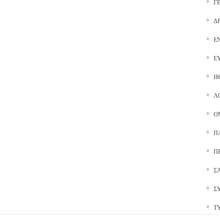
Γ
Δ
Ε
Ε
Ή
Λ
Ο
Π
Π
Σ
Σ
Τ