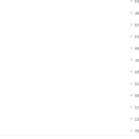
Γ
Δ
Ε
Ε
Ή
Λ
Ο
Π
Π
Σ
Σ
Τ