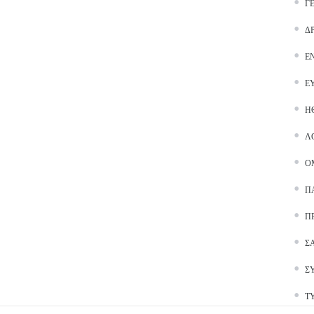
Γ
Δ
Ε
Ε
Ή
Λ
Ο
Π
Π
Σ
Σ
Τ