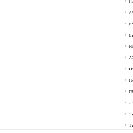
Γ
Δ
Ε
Ε
Ή
Λ
Ο
Π
Π
Σ
Σ
Τ