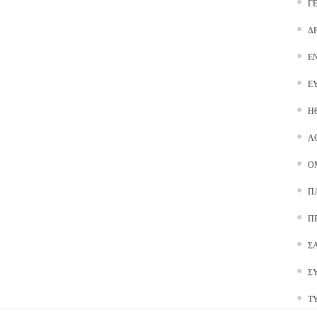
Γ
Δ
Ε
Ε
Ή
Λ
Ο
Π
Π
Σ
Σ
Τ