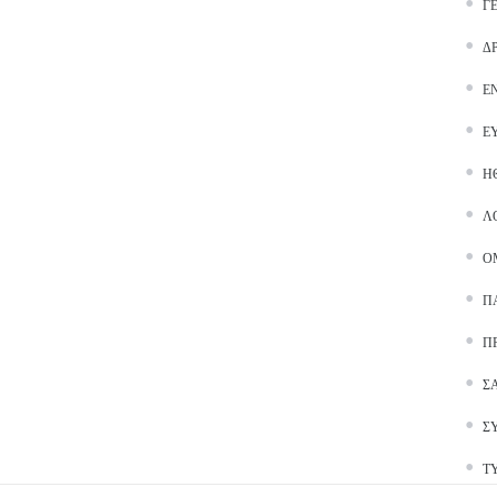
Γ
Δ
Ε
Ε
Ή
Λ
Ο
Π
Π
Σ
Σ
Τ