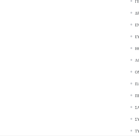
Γ
Δ
Ε
Ε
Ή
Λ
Ο
Π
Π
Σ
Σ
Τ