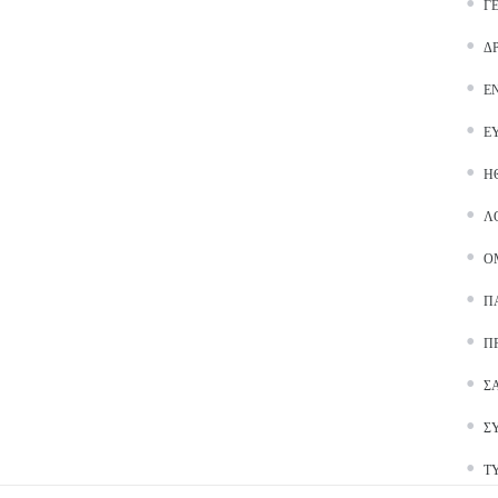
Γ
Δ
Ε
Ε
Ή
Λ
Ο
Π
Π
Σ
Σ
Τ