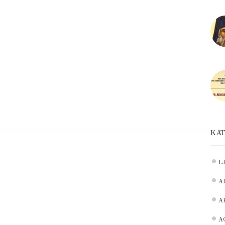
ΚΑΤ
L
Α
Α
Α