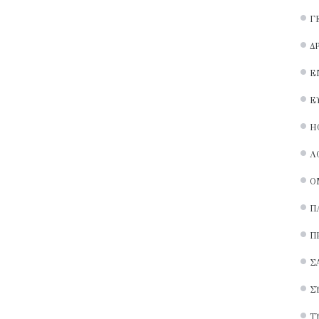
Γ
Δ
Ε
Ε
Ή
Λ
Ο
Π
Π
Σ
Σ
Τ